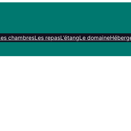
Les chambres
Les repas
L’étang
Le domaine
Héberge